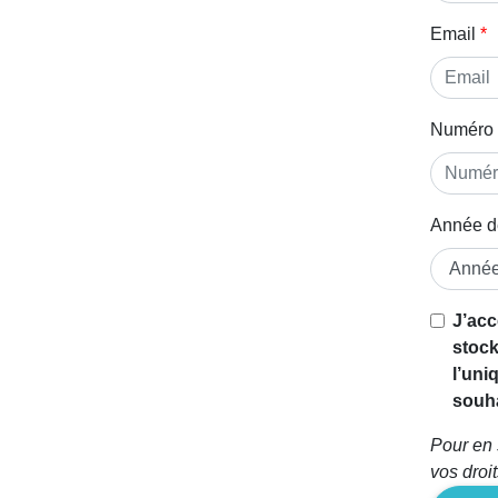
Email
Numéro 
Année d
Si vous
J’acc
êtes un
stock
être
l’uni
humain,
souha
ignorez
Pour en 
ce
vos droi
champ