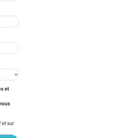
s et
 vous
 et sur