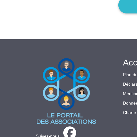
Acc
Plan du
Déclara
Mentio
Donnée
Charte 
Suivez-nous