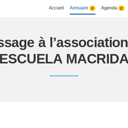
Accueil
Annuaire
Agenda
2
2
ssage à l’associati
ESCUELA MACRID