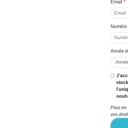
Email
Numéro 
Année d
Si vous
J’acc
êtes un
stock
être
l’uni
humain,
souha
ignorez
Pour en 
ce
vos droi
champ