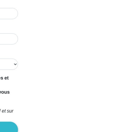
s et
 vous
 et sur