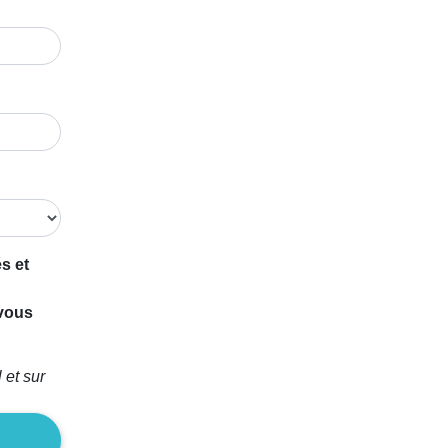
s et
 vous
 et sur