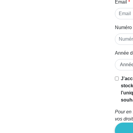
Email
Numéro 
Année d
Si vous
J’acc
êtes un
stock
être
l’uni
humain,
souha
ignorez
Pour en 
ce
vos droi
champ