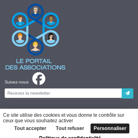
Suivez-nous
Ce site utilise des cookies et vous donne le contrôle sur
ceux que vous souhaitez activer
Plateforme développée en France par
HACKTIV
Tout accepter
Tout refuser
Personnaliser