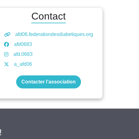
Contact
afd06.federationdesdiabetiques.org
afd0683
afd.0683
a_afd06
Contacter l’association
!