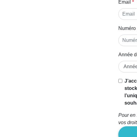
Email
Numéro 
Année d
J’acc
stock
l’uni
souha
Pour en 
vos droi