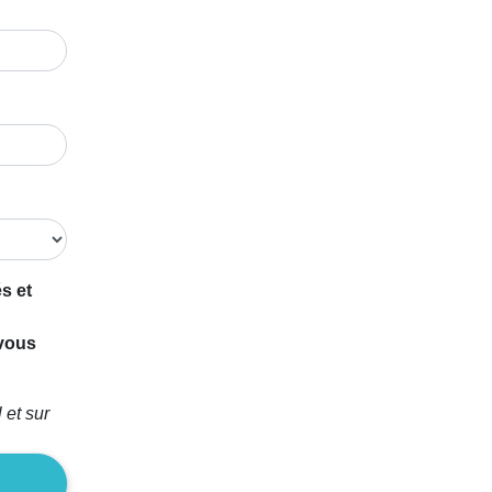
s et
 vous
 et sur