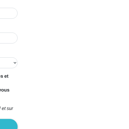
s et
 vous
 et sur