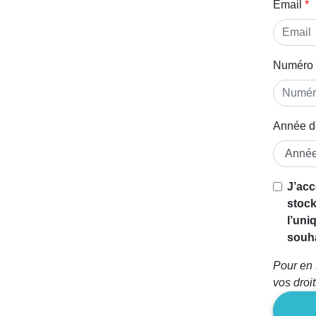
Email
Numéro 
Année d
J’acc
stock
l’uni
souha
Pour en 
vos droi