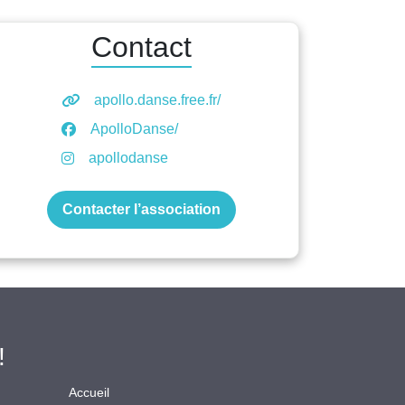
Contact
apollo.danse.free.fr/
ApolloDanse/
apollodanse
Contacter l’association
!
Accueil