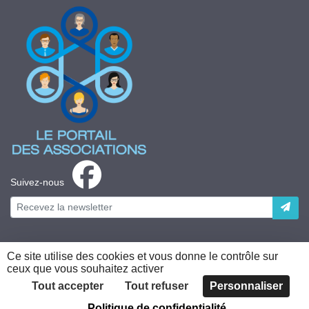
Suivez-nous
Ce site utilise des cookies et vous donne le contrôle sur
ceux que vous souhaitez activer
Plateforme développée en France par
HACKTIV
Tout accepter
Tout refuser
Personnaliser
Politique de confidentialité