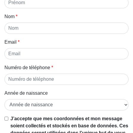
Nom
Email
Numéro de téléphone
Année de naissance
Si vous
J’accepte que mes coordonnées et mon message
êtes un
soient collectés et stockés en base de données. Ces
être
données seront utilisées dans l’unique but de vous