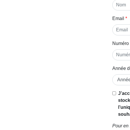
Email
Numéro 
Année d
Si vous
J’acc
êtes un
stock
être
l’uni
humain,
souha
ignorez
Pour en 
ce