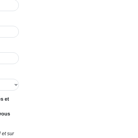
s et
 vous
 et sur