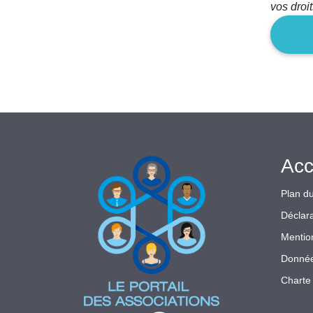
vos droi
champ
Acc
Plan du
Déclara
Mentio
Donnée
Charte 