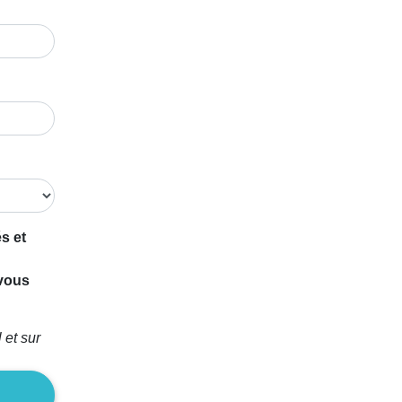
s et
 vous
 et sur