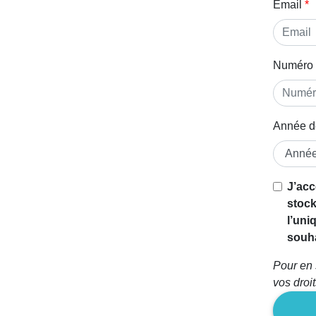
Email
Numéro 
Année d
J’acc
stock
l’uni
souha
Pour en 
vos droi