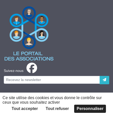
Suivez-nous
Ce site utilise des cookies et vous donne le contrôle sur
ceux que vous souhaitez activer
Plateforme développée en France par
HACKTIV
Tout accepter
Tout refuser
Personnaliser