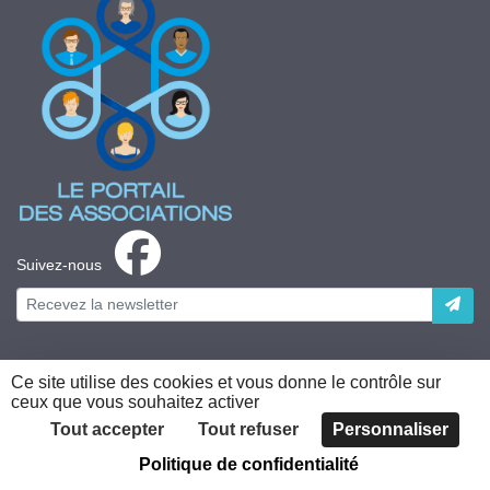
Suivez-nous
Ce site utilise des cookies et vous donne le contrôle sur
ceux que vous souhaitez activer
Plateforme développée en France par
HACKTIV
Tout accepter
Tout refuser
Personnaliser
Politique de confidentialité