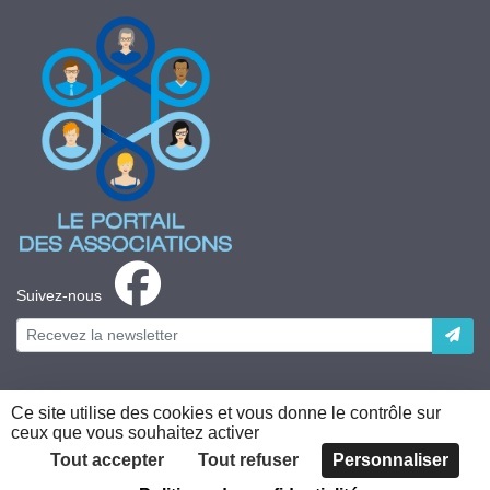
Suivez-nous
Ce site utilise des cookies et vous donne le contrôle sur
ceux que vous souhaitez activer
Plateforme développée en France par
HACKTIV
Tout accepter
Tout refuser
Personnaliser