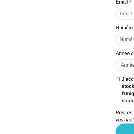
Email
Numéro 
Année d
Si vous
J’acc
êtes un
stock
être
l’uni
humain,
souha
ignorez
Pour en 
ce
vos droi
champ