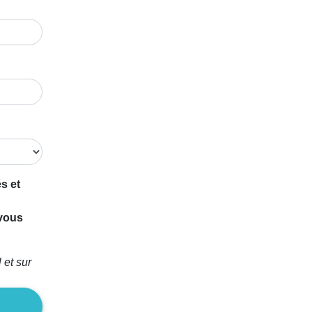
s et
 vous
 et sur