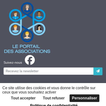
Suivez-nous
Ce site utilise des cookies et vous donne le contrôle sur
ceux que vous souhaitez activer
Plateforme développée en France par
HACKTIV
Tout accepter
Tout refuser
Personnaliser
Politique de confidentialité