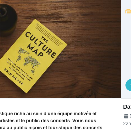
té
Da
stique riche au sein d'une équipe motivée et
D
rtistes et le public des concerts. Vous nous
22h
rira au public niçois et touristique des concerts