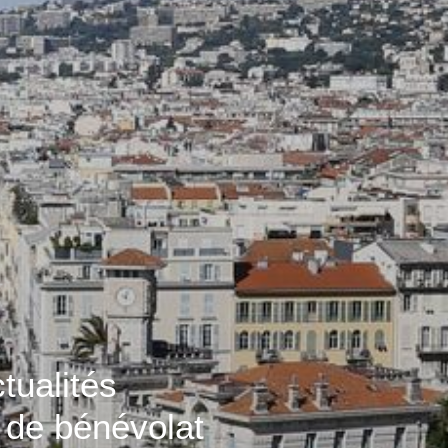
tualités
 de bénévolat