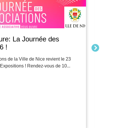
ure: La Journée des
Enfants
6 !
parler.
ns de la Ville de Nice revient le 23
Le 119 est 
Expositions ! Rendez-vous de 10...
protection 
Lire la suit