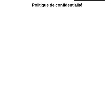
Politique de confidentialité
ACTION CARITATIVE ET HUMANITAIRE
Tri et vente
Mission régulière
Emmaüs Côte D'azur
158 Chemin des Arnaud, Saint-André-
de-la-Roche, 06730 Nice Nice Nice
Nice Nice Nice Nice Nice
EN SAVOIR +