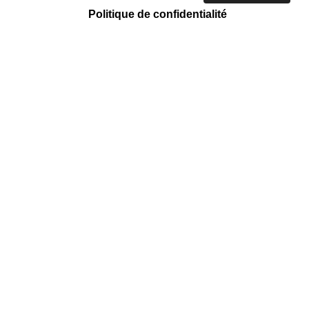
Politique de confidentialité
ACTION CARITATIVE ET HUMANITAIRE
Tri et vente
Mission régulière
Emmaüs Côte D'azur
158 Chemin des Arnaud, Saint-André-
de-la-Roche, 06730 Nice Nice Nice
Nice Nice Nice Nice Nice
EN SAVOIR +