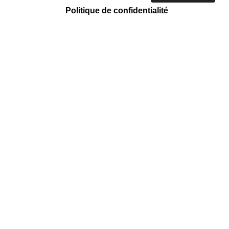
Politique de confidentialité
ACTION CARITATIVE ET HUMANITAIRE
Tri et vente
Mission régulière
Emmaüs Côte D'azur
158 Chemin des Arnaud, Saint-André-
de-la-Roche, 06730 Nice Nice Nice
Nice Nice Nice Nice Nice
EN SAVOIR +