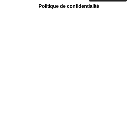
Politique de confidentialité
ACTION CARITATIVE ET HUMANITAIRE
Tri et vente
Mission régulière
Emmaüs Côte D'azur
158 Chemin des Arnaud, Saint-André-
de-la-Roche, 06730 Nice Nice Nice
Nice Nice Nice Nice Nice
EN SAVOIR +