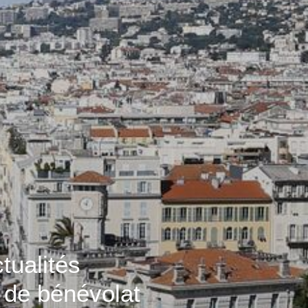
tualités
 de bénévolat