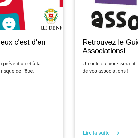
ue des
(F)Estival du Fil
Projection de films adapté
2026 à la Maison de l'En
en pour le développement
Lire la suite