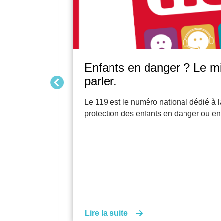
 d'en
Retrouvez le Guide Pratiq
Associations!
t à la
Un outil qui vous sera utile au quotidi
re.
de vos associations !
Lire la suite