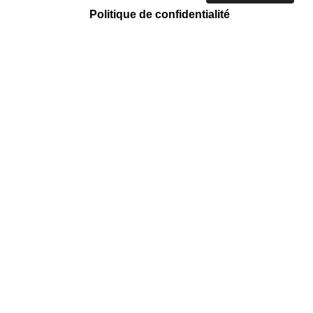
Politique de confidentialité
ACTION CARITATIVE ET HUMANITAIRE
Tri et vente
Mission régulière
Emmaüs Côte D'azur
158 Chemin des Arnaud, Saint-André-
de-la-Roche, 06730 Nice Nice Nice
Nice Nice Nice Nice Nice
EN SAVOIR +