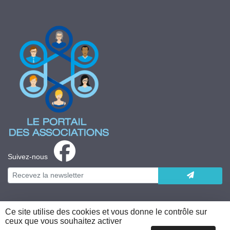
Suivez-nous
Ce site utilise des cookies et vous donne le contrôle sur
ceux que vous souhaitez activer
Plateforme développée en France par
HACKTIV