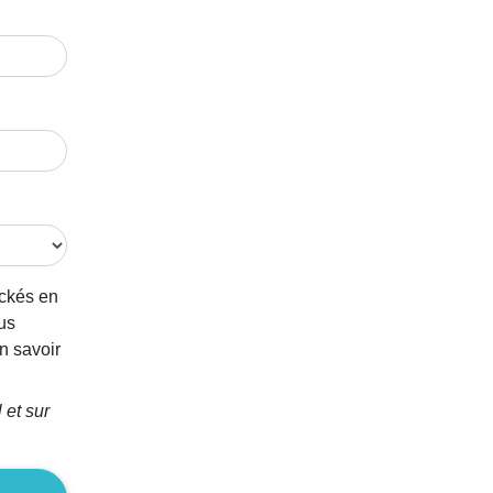
ockés en
us
n savoir
 et sur