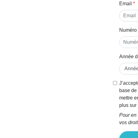
Email
Numéro 
Année d
Si vous
J’accept
êtes un
base de 
être
mettre e
humain,
plus su
ignorez
Pour en 
ce
vos droi
champ