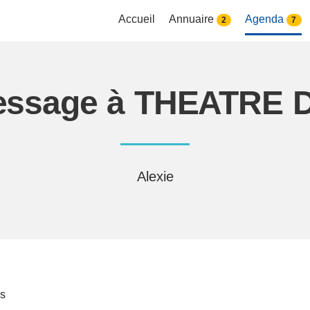
Accueil
Annuaire
Agenda
2
7
essage à THEATRE 
Alexie
es