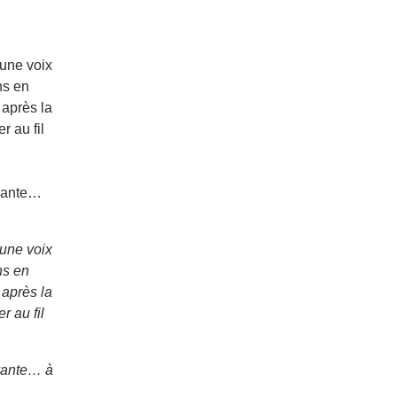
 une voix
ns en
après la
r au fil
uvante…
 une voix
ns en
après la
r au fil
vante… à