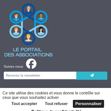
Suivez-nous
Ce site utilise des cookies et vous donne le contrôle sur
ceux que vous souhaitez activer
Plateforme développée en France par
HACKTIV
Tout accepter
Tout refuser
Personnaliser