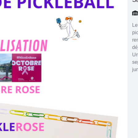
Le
pi
re
dé
Un
se
ju