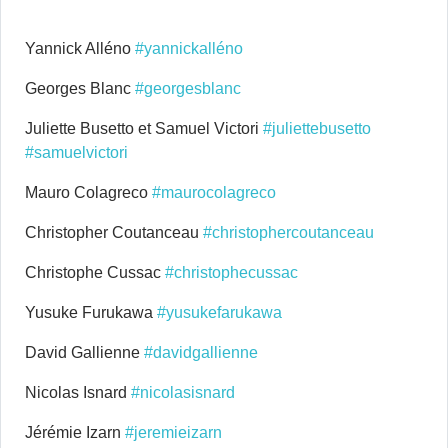
Yannick Alléno
#yannickalléno
Georges Blanc
#georgesblanc
Juliette Busetto et Samuel Victori
#juliettebusetto
#samuelvictori
Mauro Colagreco
#maurocolagreco
Christopher Coutanceau
#christophercoutanceau
Christophe Cussac
#christophecussac
Yusuke Furukawa
#yusukefarukawa
David Gallienne
#davidgallienne
Nicolas Isnard
#nicolasisnard
Jérémie Izarn
#jeremieizarn