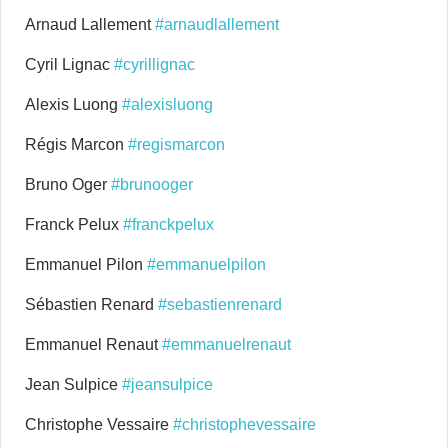
Arnaud Lallement
#arnaudlallement
Cyril Lignac
#cyrillignac
Alexis Luong
#alexisluong
Régis Marcon
#regismarcon
Bruno Oger
#brunooger
Franck Pelux
#franckpelux
Emmanuel Pilon
#emmanuelpilon
Sébastien Renard
#sebastienrenard
Emmanuel Renaut
#emmanuelrenaut
Jean Sulpice
#jeansulpice
Christophe Vessaire
#christophevessaire