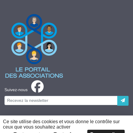
Suivez-nous
Ce site utilise des cookies et vous donne le contrôle sur
ceux que vous souhaitez activer
Plateforme développée en France par
HACKTIV