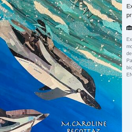
E
p
Ex
mo
de
Pa
bi
E