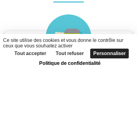
Ce site utilise des cookies et vous donne le contrôle sur
ceux que vous souhaitez activer
Tout accepter
Tout refuser
Personnaliser
Politique de confidentialité
Je suis une association
Découvrez les possibilités du nouveau portail des
associations métropolitaines
Faites connaître votre association, grâce à
l'annuaire
Communiquer sur votre actualité et vos évènements