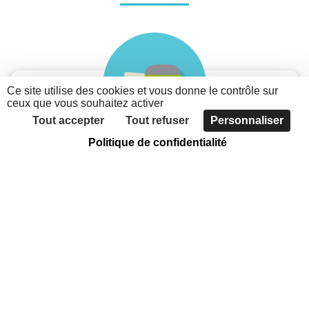
Ce site utilise des cookies et vous donne le contrôle sur
ceux que vous souhaitez activer
Tout accepter
Tout refuser
Personnaliser
Politique de confidentialité
Je suis une association
Découvrez les possibilités du nouveau portail des
associations métropolitaines
Faites connaître votre association, grâce à
l'annuaire
Communiquer sur votre actualité et vos évènements